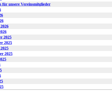
 für unsere Vereinsmitglieder
6
26
26
 2026
2026
er 2025
er 2025
 2025
er 2025
2025
5
5
5
25
25