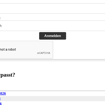
t
Anmelden
rpasst?
2026
6
6