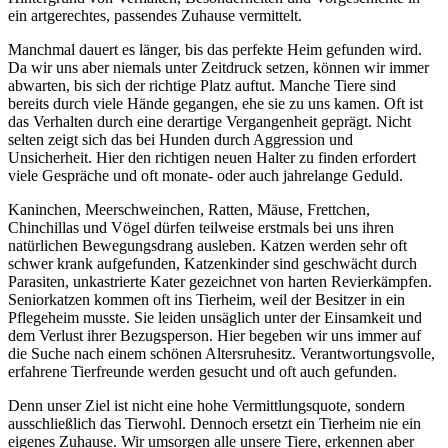
ein artgerechtes, passendes Zuhause vermittelt.
Manchmal dauert es länger, bis das perfekte Heim gefunden wird.
Da wir uns aber niemals unter Zeitdruck setzen, können wir immer
abwarten, bis sich der richtige Platz auftut. Manche Tiere sind
bereits durch viele Hände gegangen, ehe sie zu uns kamen. Oft ist
das Verhalten durch eine derartige Vergangenheit geprägt. Nicht
selten zeigt sich das bei Hunden durch Aggression und
Unsicherheit. Hier den richtigen neuen Halter zu finden erfordert
viele Gespräche und oft monate- oder auch jahrelange Geduld.
Kaninchen, Meerschweinchen, Ratten, Mäuse, Frettchen,
Chinchillas und Vögel dürfen teilweise erstmals bei uns ihren
natürlichen Bewegungsdrang ausleben. Katzen werden sehr oft
schwer krank aufgefunden, Katzenkinder sind geschwächt durch
Parasiten, unkastrierte Kater gezeichnet von harten Revierkämpfen.
Seniorkatzen kommen oft ins Tierheim, weil der Besitzer in ein
Pflegeheim musste. Sie leiden unsäglich unter der Einsamkeit und
dem Verlust ihrer Bezugsperson. Hier begeben wir uns immer auf
die Suche nach einem schönen Altersruhesitz. Verantwortungsvolle,
erfahrene Tierfreunde werden gesucht und oft auch gefunden.
Denn unser Ziel ist nicht eine hohe Vermittlungsquote, sondern
ausschließlich das Tierwohl. Dennoch ersetzt ein Tierheim nie ein
eigenes Zuhause. Wir umsorgen alle unsere Tiere, erkennen aber