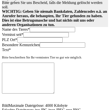
Bitte geben Sie uns Bescheid, falls die Meldung gelöscht werden
soll.
WICHTIG: Geben Sie niemals Bankdaten, Zahlencodes o.ä. an
Anrufer heraus, die behaupten, Ihr Tier gefunden zu haben.
Dies ist eine Betrugsmasche und hat nichts mit uns oder
anderen Organisationen zu tun.
Name des Tieres
*
Vermisst seit
*
PLZ Ort
*
Besondere Kennzeichen
Text
*
Bitte beschreiben Sie Ihr vermisstes Tier so gut wie möglich.
Bild
Maximale Dateigrösse: 4000 Kilobyte
Erlaubte Dateitypen: jpg,JPG,jpeg,JPEG,png,PNG