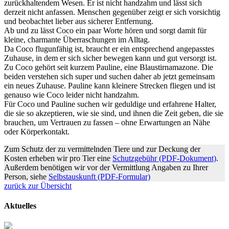
zurückhaltendem Wesen. Er ist nicht handzahm und lässt sich
derzeit nicht anfassen. Menschen gegenüber zeigt er sich vorsichtig
und beobachtet lieber aus sicherer Entfernung.
Ab und zu lässt Coco ein paar Worte hören und sorgt damit für
kleine, charmante Überraschungen im Alltag.
Da Coco flugunfähig ist, braucht er ein entsprechend angepasstes
Zuhause, in dem er sich sicher bewegen kann und gut versorgt ist.
Zu Coco gehört seit kurzem Pauline, eine Blaustirnamazone. Die
beiden verstehen sich super und suchen daher ab jetzt gemeinsam
ein neues Zuhause. Pauline kann kleinere Strecken fliegen und ist
genauso wie Coco leider nicht handzahm.
Für Coco und Pauline suchen wir geduldige und erfahrene Halter,
die sie so akzeptieren, wie sie sind, und ihnen die Zeit geben, die sie
brauchen, um Vertrauen zu fassen – ohne Erwartungen an Nähe
oder Körperkontakt.
Zum Schutz der zu vermittelnden Tiere und zur Deckung der
Kosten erheben wir pro Tier eine
Schutzgebühr (PDF-Dokument)
.
Außerdem benötigen wir vor der Vermittlung Angaben zu Ihrer
Person, siehe
Selbstauskunft (PDF-Formular)
zurück zur Übersicht
Aktuelles